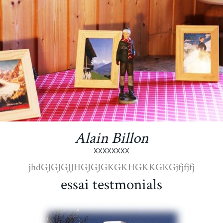
Alain Billon
XXXXXXXX
jhdGJGJGJJHGJGJGKGKHGKKGKGjfjfjfj
essai testmonials