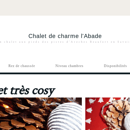
Chalet de charme l'Abade
n chalet aux pieds des pistes d'Areches Beaufort en Savo
Rez de chaussée
Niveau chambres
Disponibilités
t très cosy