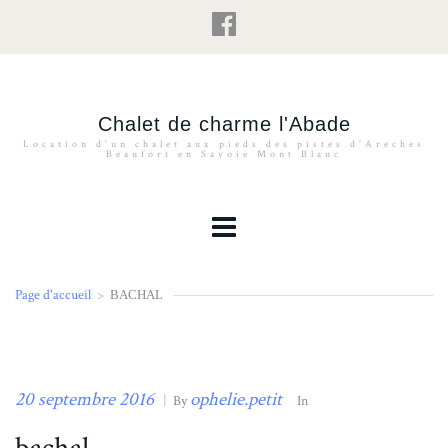
Chalet de charme l'Abade
Location d'un chalet aux pieds des pistes d'Areches
Beaufort en Savoie Mont Blanc
Page d'accueil
>
BACHAL
20 septembre 2016
ophelie.petit
|
By
In