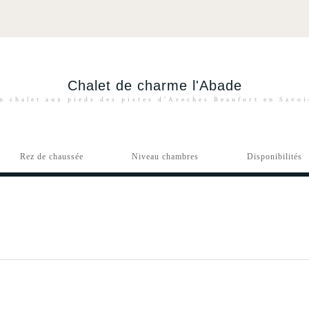
Chalet de charme l'Abade
n chalet aux pieds des pistes d'Areches Beaufort en Savo
Rez de chaussée
Niveau chambres
Disponibilités