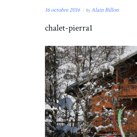
16 octobre 2016
Alain Billon
|
By
chalet-pierra1