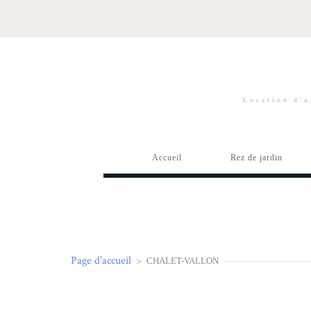
Location d'u
Accueil
Rez de jardin
Page d'accueil
>
CHALET-VALLON