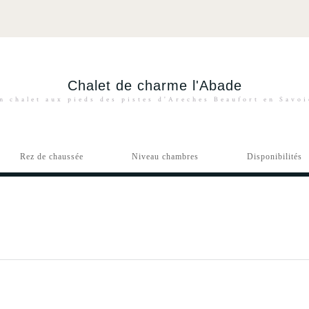
Chalet de charme l'Abade
n chalet aux pieds des pistes d'Areches Beaufort en Savo
Rez de chaussée
Niveau chambres
Disponibilités