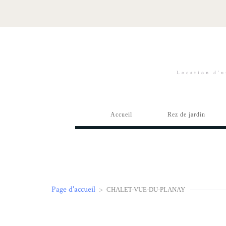
Location d'u
Accueil
Rez de jardin
Page d'accueil
>
CHALET-VUE-DU-PLANAY