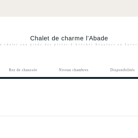
Chalet de charme l'Abade
n chalet aux pieds des pistes d'Areches Beaufort en Savo
Rez de chaussée
Niveau chambres
Disponibilités