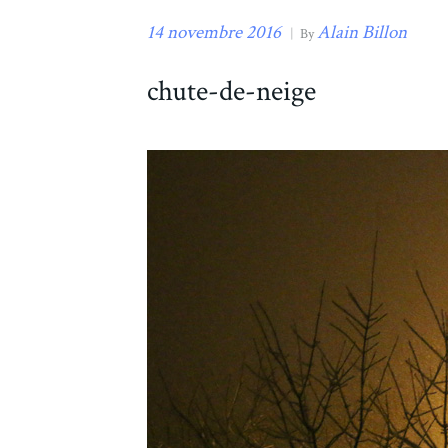
14 novembre 2016
Alain Billon
|
By
chute-de-neige