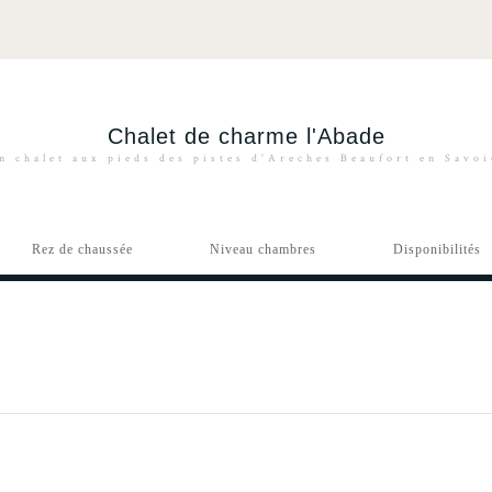
Chalet de charme l'Abade
n chalet aux pieds des pistes d'Areches Beaufort en Savo
Rez de chaussée
Niveau chambres
Disponibilités