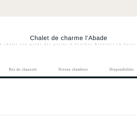
Chalet de charme l'Abade
n chalet aux pieds des pistes d'Areches Beaufort en Savo
Rez de chaussée
Niveau chambres
Disponibilités