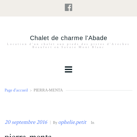
Chalet de charme l'Abade
Location d'un chalet aux pieds des pistes d'Areches
Beaufort en Savoie Mont Blanc
Page d'accueil
>
PIERRA-MENTA
20 septembre 2016
ophelie.petit
|
By
In