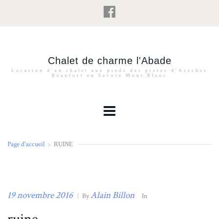
Chalet de charme l'Abade
Location d'un chalet aux pieds des pistes d'Areches
Beaufort en Savoie Mont Blanc
Page d'accueil
>
RUINE
19 novembre 2016
Alain Billon
|
By
In