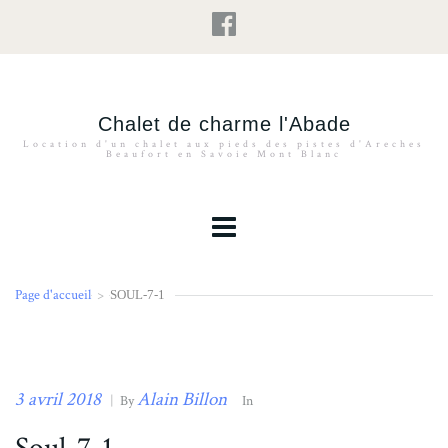
Chalet de charme l'Abade
Location d'un chalet aux pieds des pistes d'Areches
Beaufort en Savoie Mont Blanc
Page d'accueil
>
SOUL-7-1
3 avril 2018
Alain Billon
|
By
In