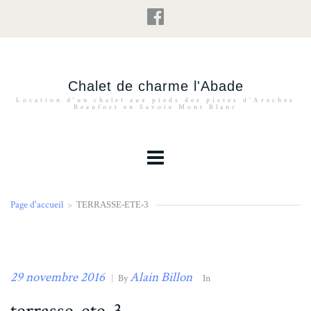
Chalet de charme l'Abade
Location d'un chalet aux pieds des pistes d'Areches
Beaufort en Savoie Mont Blanc
Page d'accueil
>
TERRASSE-ETE-3
29 novembre 2016
Alain Billon
|
By
In